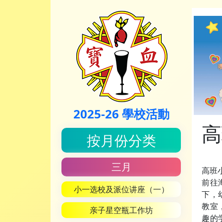
2025-26 學校活動
高
按月份分类
三月
高班
前往
小一选校及派位讲座（一）
下，
教室
亲子星空瓶工作坊
趣的