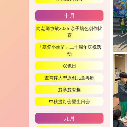
十月
向老师致敬2025-亲子填色创作比
赛
「基督小幼苗」二十周年庆祝活
动
双色日
查笃撑大型原创儿童粤剧
愈学愈有趣
中秋提灯会暨生日会
九月