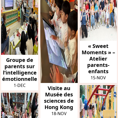
« Sweet
Moments » –
Atelier
Groupe de
parents-
parents sur
enfants
l’intelligence
15-NOV
émotionnelle
1-DEC
Visite au
Musée des
sciences de
Hong Kong
18-NOV