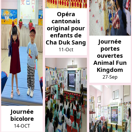
Opéra
cantonais
original pour
enfants de
Journée
Cha Duk Sang
portes
11-Oct
ouvertes
Animal Fun
Kingdom
27-Sep
Journée
bicolore
14-OCT