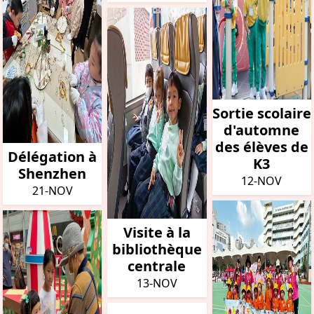
Sortie scolaire
d'automne
des élèves de
Délégation à
K3
Shenzhen
12-NOV
21-NOV
Visite à la
bibliothèque
centrale
13-NOV