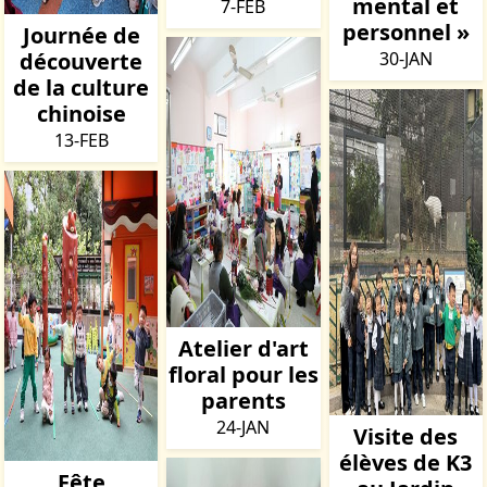
mental et
7-FEB
personnel »
Journée de
découverte
30-JAN
de la culture
chinoise
13-FEB
Atelier d'art
floral pour les
parents
24-JAN
Visite des
élèves de K3
Fête