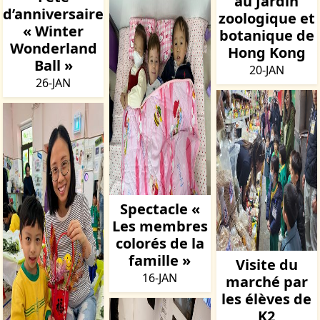
au Jardin
d’anniversaire
zoologique et
« Winter
botanique de
Wonderland
Hong Kong
Ball »
20-JAN
26-JAN
Spectacle «
Les membres
colorés de la
famille »
Visite du
16-JAN
marché par
les élèves de
K2