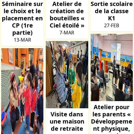
Séminaire sur
Atelier de
Sortie scolaire
le choix et le
création de
de la classe
placement en
bouteilles «
K1
CP (1re
Ciel étoilé »
27-FEB
partie)
7-MAR
13-MAR
Atelier pour
Visite dans
les parents «
une maison
Développeme
de retraite
nt physique,