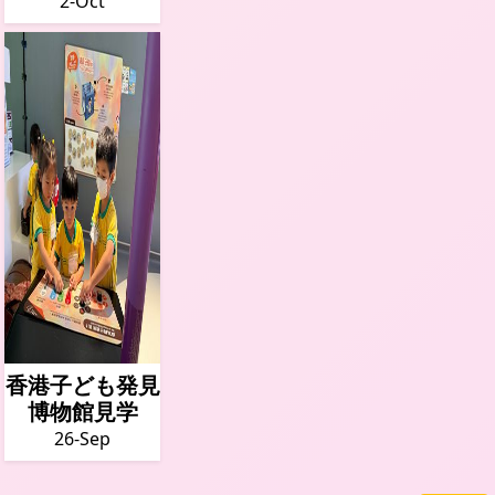
2-Oct
香港子ども発見
博物館見学
26-Sep