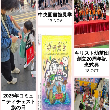
中央図書館見学
13-NOV
キリスト幼苗団
創立20周年記
念式典
18-OCT
2025年コミュ
ニティチェスト
旗の日