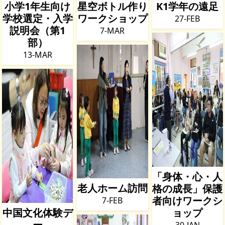
小学1年生向け
星空ボトル作り
K1学年の遠足
学校選定・入学
ワークショップ
27-FEB
説明会（第1
7-MAR
部）
13-MAR
「身体・心・人
老人ホーム訪問
格の成長」保護
者向けワークシ
7-FEB
中国文化体験デ
ョップ
ー
30-JAN