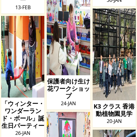
13-FEB
保護者向け生け
花ワークショッ
プ
「ウィンター・
24-JAN
K3 クラス 香港
ワンダーラン
動植物園見学
ド・ボール」誕
20-JAN
生日パーティー
26-JAN