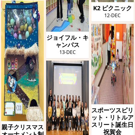
K2 ピクニック
12-DEC
ジョイフル・キ
ャンパス
13-DEC
スポーツスピリ
ット・リトルア
スリート誕生日
親子クリスマス
祝賀会
オーナメント制