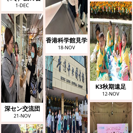
1-DEC
香港科学館見学
18-NOV
K3秋期遠足
12-NOV
深セン交流団
21-NOV