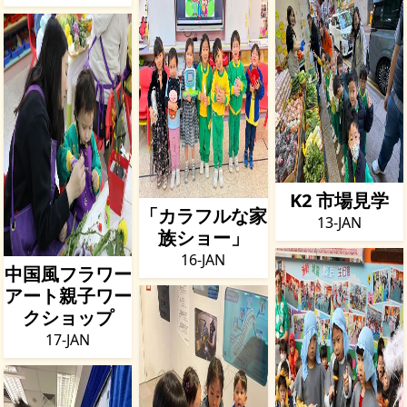
K2 市場見学
「カラフルな家
13-JAN
族ショー」
16-JAN
中国風フラワー
アート親子ワー
クショップ
17-JAN