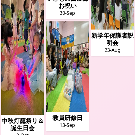
お祝い
30-Sep
新学年保護者説
明会
23-Aug
教員研修日
中秋灯籠祭り＆
13-Sep
誕生日会