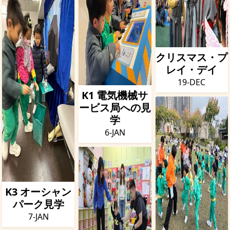
クリスマス・プ
レイ・デイ
19-DEC
K1 電気機械サ
ービス局への見
学
6-JAN
K3 オーシャン
パーク見学
7-JAN