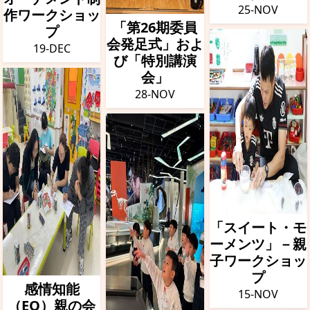
25-NOV
作ワークショッ
「第26期委員
プ
会発足式」およ
19-DEC
び「特別講演
会」
28-NOV
「スイート・モ
ーメンツ」－親
子ワークショッ
プ
感情知能
15-NOV
（EQ）親の会