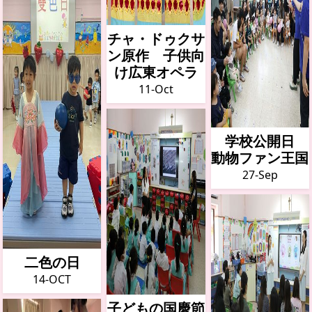
チャ・ドゥクサ
ン原作 子供向
け広東オペラ
11-Oct
学校公開日
動物ファン王国
27-Sep
二色の日
14-OCT
子どもの国慶節