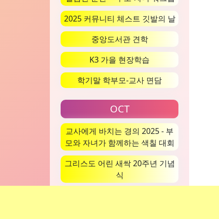
2025 커뮤니티 체스트 깃발의 날
중앙도서관 견학
K3 가을 현장학습
학기말 학부모-교사 면담
OCT
교사에게 바치는 경의 2025 - 부
모와 자녀가 함께하는 색칠 대회
그리스도 어린 새싹 20주년 기념
식
두 가지 색깔의 날
차덕상 어린이 광둥오페라