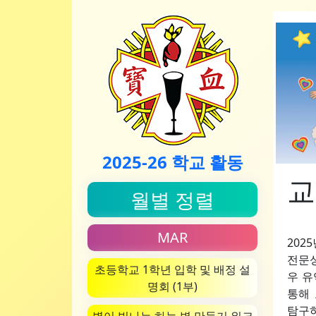
2025-26 학교 활동
교
월별 정렬
MAR
202
전문성
초등학교 1학년 입학 및 배정 설
우 유
명회 (1부)
통해
탐구하