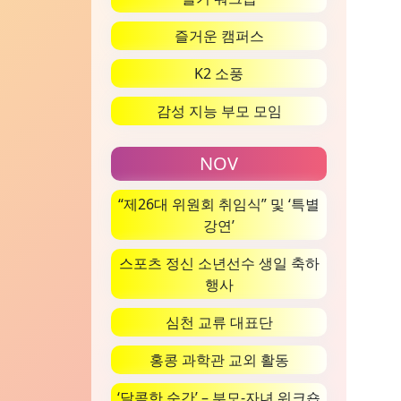
즐거운 캠퍼스
K2 소풍
감성 지능 부모 모임
NOV
“제26대 위원회 취임식” 및 ‘특별
강연’
스포츠 정신 소년선수 생일 축하
행사
심천 교류 대표단
홍콩 과학관 교외 활동
‘달콤한 순간’ – 부모-자녀 워크숍