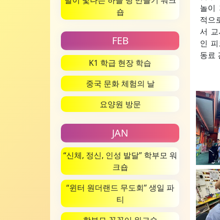
별이 빛나는 하늘 병 만들기 워크
놀이 
숍
적으로
서 교
FEB
인 피
동료 
K1 학급 현장 학습
중국 문화 체험의 날
요양원 방문
JAN
“신체, 정신, 인성 발달” 학부모 워
크숍
“윈터 원더랜드 무도회” 생일 파
티