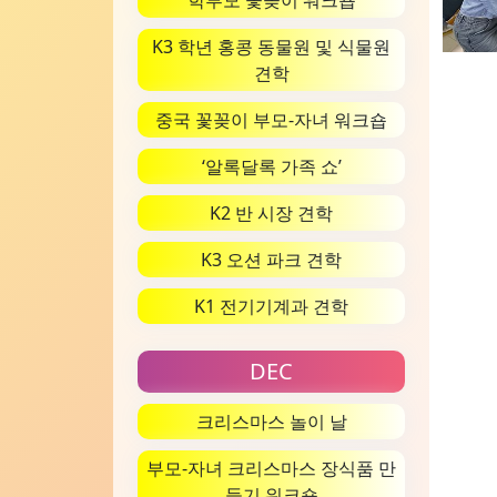
학부모 꽃꽂이 워크숍
K3 학년 홍콩 동물원 및 식물원
견학
중국 꽃꽂이 부모-자녀 워크숍
‘알록달록 가족 쇼’
K2 반 시장 견학
K3 오션 파크 견학
K1 전기기계과 견학
DEC
크리스마스 놀이 날
부모-자녀 크리스마스 장식품 만
들기 워크숍