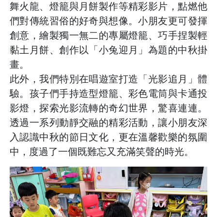
舞火龍、燈籠與月餅製作等精彩影片，點燃他
們對傳統習俗的好奇與想像。小朋友更可發揮
創意，繪製獨一無二的專屬燈籠、巧手捏製輕
黏土月餅、創作以「小兔迎月」為題的中秋掛
畫。
此外，我們特別在唱遊室打造「光影追月」體
驗。孩子們手持造型燈籠、彩色電筒與卡通投
影燈，探索光影流轉的奇幻世界，驚喜連連。
透過一系列動靜交融的精彩活動，讓小朋友深
入認識中秋的節日文化，更在溫馨歡樂的氛圍
中，度過了一個既難忘又充滿笑聲的時光。